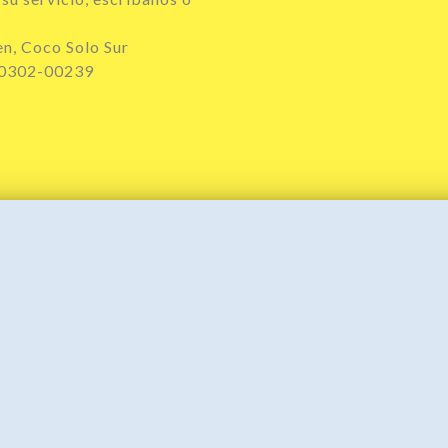
en, Coco Solo Sur
 0302-00239