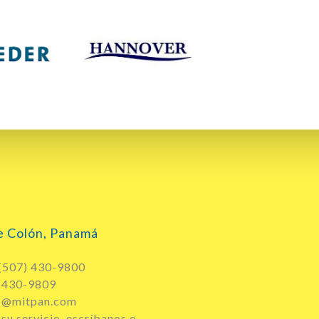
e Colón, Panamá
 (507) 430-9800
) 430-9809
fo@mitpan.com
su servicio, escríbanos o